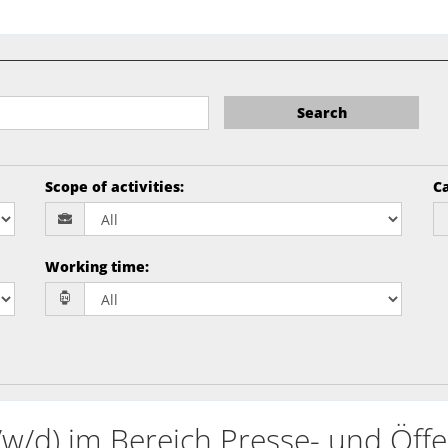
Search
Scope of activities
:
Ca
Working time
:
/w/d) im Bereich Presse- und Öffen